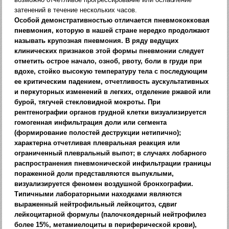
затенений в течение нескольких часов.
Особой демонстративностью отличается пневмококковая
пневмония, которую в нашей стране нередко продолжают
называть крупозная пневмония. В ряду ведущих
клинических признаков этой формы пневмонии следует
отметить острое начало, озноб, рвоту, боли в груди при
вдохе, стойко высокую температуру тела с последующим
ее критическим падением, отчетливость аускультативных
и перкуторных изменений в легких, отделение ржавой или
бурой, тягучей стекловидной мокроты. При
рентгенографии органов грудной клетки визуализируется
гомогенная инфильтрация доли или сегмента
(формирование полостей деструкции нетипично);
характерна отчетливая плевральная реакция или
ограниченный плевральный выпот; в случаях лобарного
распространения пневмонической инфильтрации границы
пораженной доли представляются выпуклыми,
визуализируется феномен воздушной бронхографии.
Типичными лабораторными находками являются
выраженный нейтрофильный лейкоцитоз, сдвиг
лейкоцитарной формулы (палочкоядерный нейтрофилез
более 15%, метамиелоциты в периферической крови),