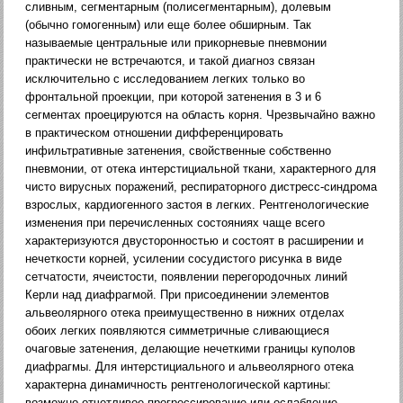
сливным, сегментарным (полисегментарным), долевым
(обычно гомогенным) или еще более обширным. Так
называемые центральные или прикорневые пневмонии
практически не встречаются, и такой диагноз связан
исключительно с исследованием легких только во
фронтальной проекции, при которой затенения в 3 и 6
сегментах проецируются на область корня. Чрезвычайно важно
в практическом отношении дифференцировать
инфильтративные затенения, свойственные собственно
пневмонии, от отека интерстициальной ткани, характерного для
чисто вирусных поражений, респираторного дистресс-синдрома
взрослых, кардиогенного застоя в легких. Рентгенологические
изменения при перечисленных состояниях чаще всего
характеризуются двусторонностью и состоят в расширении и
нечеткости корней, усилении сосудистого рисунка в виде
сетчатости, ячеистости, появлении перегородочных линий
Керли над диафрагмой. При присоединении элементов
альвеолярного отека преимущественно в нижних отделах
обоих легких появляются симметричные сливающиеся
очаговые затенения, делающие нечеткими границы куполов
диафрагмы. Для интерстициального и альвеолярного отека
характерна динамичность рентгенологической картины:
возможно отчетливое прогрессирование или ослабление