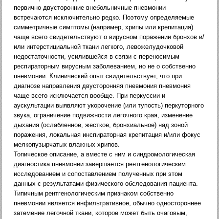
первично двусторонние внебольничные пневмонии
встречаются исключительно редко. Поэтому определяемые
симметричные симптомы (например, хрипы или крепитация)
чаще всего свидетельствуют о вирусном поражении бронхов и/
или интерстициальной ткани легкого, левожелудочковой
недостаточности, усилившейся в связи с переносимым
респираторным вирусным заболеванием, но не о собственно
пневмонии. Клинический опыт свидетельствует, что при
диагнозе направления двусторонняя пневмония пневмония
чаще всего исключается вообще. При перкуссии и
аускультации выявляют укорочение (или тупость) перкуторного
звука, ограничение подвижности легочного края, изменение
дыхания (ослабленное, жесткое, бронхиальное) над зоной
поражения, локальная инспираторная крепитация и/или фокус
мелкопузырчатых влажных хрипов.
Топическое описание, а вместе с ним и синдромологическая
диагностика пневмонии завершается рентгенологическим
исследованием и сопоставлением полученных при этом
данных с результатами физического обследования пациента.
Типичным рентгенологическим признаком собственно
пневмонии является инфильтративное, обычно одностороннее
затемение легочной ткани, которое может быть очаговым,