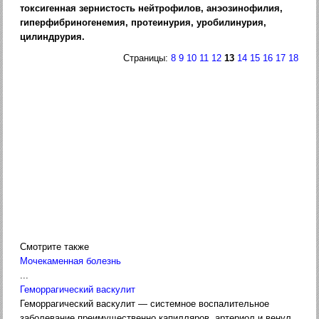
токсигенная зернистость нейтрофилов, анэозинофилия,
гиперфибриногенемия, протеинурия, уробилинурия,
цилиндрурия.
Страницы:
8
9
10
11
12
13
14
15
16
17
18
Смотрите также
Мочекаменная болезнь
...
Геморрагический васкулит
Геморрагический васкулит — системное воспалительное
заболевание преимущественно капилляров, артериол и венул,