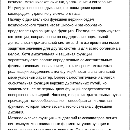
воздуха: механическая очистка, увлажнение и согревание.
Регулирует внешнее дыхание, т.е. насыщение крови
кислородом, удаление углекислого газа.
Наряду с дыхательной функцией верхний отдел
воздухоносного тракта несет широко и разнообразно
представленную защитную функцию. Последняя формируется
как реакция, направленная на поддержание нормальной
деятельности дыхательной системы. В то же время она имеет
защитное значение для других систем и для всего организма в
целом. Хотя дыхательная и защитная функции
характеризуются вполне определенным самостоятельным
физиологическим назначением, с точки зрения механизма
реализации разделение этих функций носит в значительной
мере условный характер. Более самостоятельной является
обонятельная функция верхних дыхательных путей, но
зависимость ее от первых двух функций представляется
совершенно очевидной. Наконец, в верхних дыхательных путях
происходит голосообразование -- своеобразная и сложная
функция, которая также весьма тесно связана с функцией
дыхания.
Метаболическая функция -- эндотелий гемокапиляров легких
синтезирует многочисленные ферменты, участвующие в
превращении вазоактивных веществ. Фильтрационная -- в