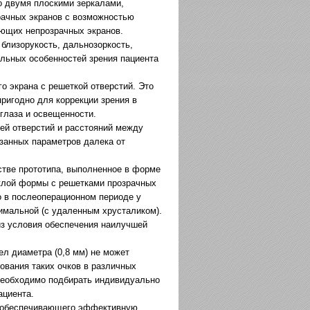
о двумя плоскими зеркалами,
рачных экранов с возможностью
ующих непрозрачных экранов.
близорукость, дальнозоркость,
альных особенностей зрения пациента
о экрана с решеткой отверстий. Это
пригодно для коррекции зрения в
глаза и освещенности.
й отверстий и расстояний между
азанных параметров далека от
стве прототипа, выполненное в форме
уклой формы с решетками прозрачных
о в послеоперационном периоде у
имальной (с удаленным хрусталиком).
з условия обеспечения наилучшей
ел диаметра (0,8 мм) не может
ования таких очков в различных
необходимо подбирать индивидуально
ациента.
, обеспечивающего эффективную