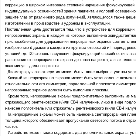
коррекцию в широком интервале степеней нарушения фокусирующей с
индивидуальных особенностей зрения пациента и условий освещенн
защите глаз от различного рода излучений, являющегося также деш
изготовлении в производстве и удобном в эксплуатации.
Поставленная цель достигается тем, что в устройстве для коррекци
непрозрачных экрана, в каждом из которых выполнена эквидистантная
приспособление для удерживания непрозрачных экранов соответствен
изобретению d диаметр каждого из круглых отверстий и l период реш
условий,где D0 степень нарушения фокусирующей способности глаза 
расстояние от непрозрачного экрана до глаза пациента, а знак плюс с
знак минус - дальнозоркости.
Диаметр круглого отверстия может быть также выбран с учетом усл
Каждый из непрозрачных экранов может быть установлен с возможн
относительно оси его симметрии, параллельной плоскости симметрии
непрозрачных экранов должен быть выполнен плоским.
Кроме того, непрозрачные экраны предпочтительно выполнить из м
отражающего рентгеновское и/или СВЧ излучение, либо в виде подлож
нанесен поглотитель или отражатель рентгеновского и/или СВЧ излуч
На непрозрачные экраны может быть нанесена светопрозрачная пле
толщина которого обеспечивает пропускание светового потока и отр
частот.
Устройство может также содержать два дополнительных экрана, ус