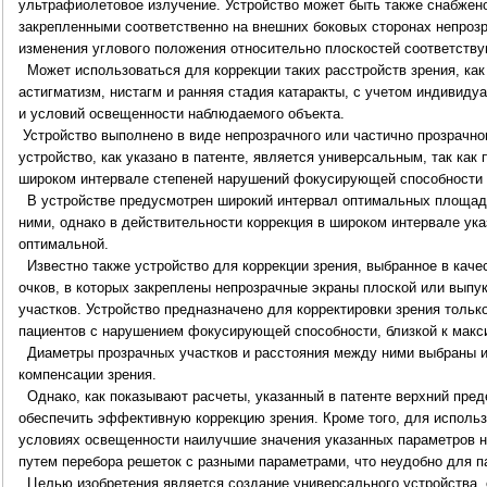
ультрафиолетовое излучение. Устройство может быть также снабжен
закрепленными соответственно на внешних боковых сторонах непроз
изменения углового положения относительно плоскостей соответств
Может использоваться для коррекции таких расстройств зрения, как 
астигматизм, нистагм и ранняя стадия катаракты, с учетом индивиду
и условий освещенности наблюдаемого объекта.
Устройство выполнено в виде непрозрачного или частично прозрачног
устройство, как указано в патенте, является универсальным, так как 
широком интервале степеней нарушений фокусирующей способности 
В устройстве предусмотрен широкий интервал оптимальных площаде
ними, однако в действительности коррекция в широком интервале ук
оптимальной.
Известно также устройство для коррекции зрения, выбранное в каче
очков, в которых закреплены непрозрачные экраны плоской или вып
участков. Устройство предназначено для корректировки зрения тольк
пациентов с нарушением фокусирующей способности, близкой к макс
Диаметры прозрачных участков и расстояния между ними выбраны и
компенсации зрения.
Однако, как показывают расчеты, указанный в патенте верхний пред
обеспечить эффективную коррекцию зрения. Кроме того, для использ
условиях освещенности наилучшие значения указанных параметров 
путем перебора решеток с разными параметрами, что неудобно для п
Целью изобретения является создание универсального устройства