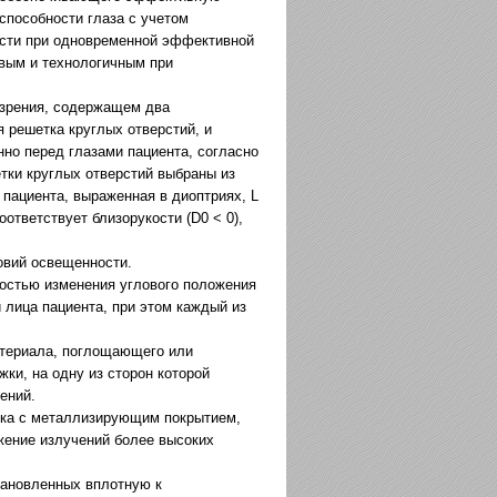
пособности глаза с учетом
ости при одновременной эффективной
евым и технологичным при
и зрения, содержащем два
 решетка круглых отверстий, и
но перед глазами пациента, согласно
етки круглых отверстий выбраны из
пациента, выраженная в диоптриях, L
оответствует близорукости (D0 < 0),
овий освещенности.
остью изменения углового положения
 лица пациента, при этом каждый из
атериала, поглощающего или
ки, на одну из сторон которой
ений.
нка с металлизирующим покрытием,
ажение излучений более высоких
тановленных вплотную к