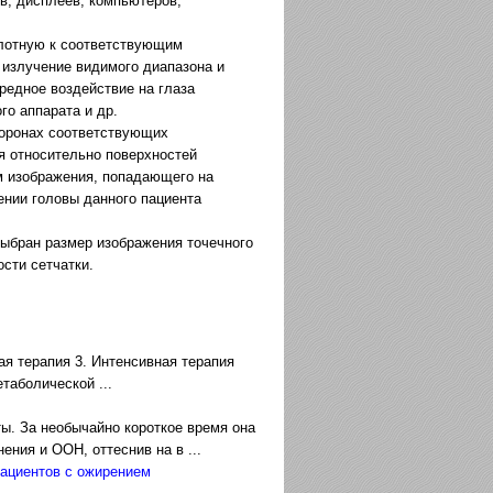
в, дисплеев, компьютеров,
лотную к соответствующим
излучение видимого диапазона и
едное воздействие на глаза
го аппарата и др.
торонах соответствующих
я относительно поверхностей
м изображения, попадающего на
нии головы данного пациента
выбран размер изображения точечного
ости сетчатки.
я терапия 3. Интенсивная терапия
таболической ...
ы. За необычайно короткое время она
ния и ООН, оттеснив на в ...
пациентов с ожирением