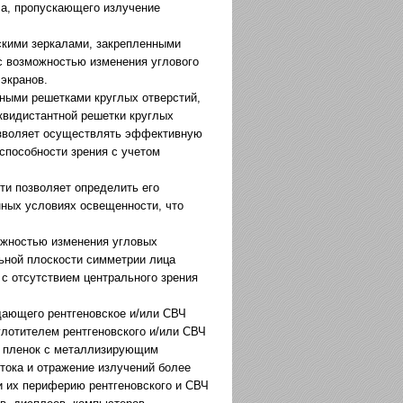
а, пропускающего излучение
кими зеркалами, закрепленными
с возможностью изменения углового
экранов.
ными решетками круглых отверстий,
эквидистантной решетки круглых
озволяет осуществлять эффективную
способности зрения с учетом
и позволяет определить его
нных условиях освещенности, что
ожностью изменения угловых
ьной плоскости симметрии лица
 с отсутствием центрального зрения
щающего рентгеновское и/или СВЧ
глотителем рентгеновского и/или СВЧ
х пленок с металлизирующим
тока и отражение излучений более
и их периферию рентгеновского и СВЧ