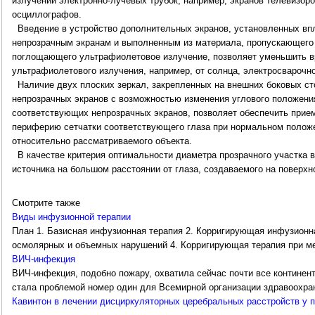
излучений электронно-лучевых трубок, например, экранов телевизоро
осциллографов.
Введение в устройство дополнительных экранов, установленных вп
непрозрачным экранам и выполненным из материала, пропускающего 
поглощающего ультрафиолетовое излучение, позволяет уменьшить вр
ультрафиолетового излучения, например, от солнца, электросварочно
Наличие двух плоских зеркал, закрепленных на внешних боковых с
непрозрачных экранов с возможностью изменения углового положени
соответствующих непрозрачных экранов, позволяет обеспечить прие
периферию сетчатки соответствующего глаза при нормальном положе
относительно рассматриваемого объекта.
В качестве критерия оптимальности диаметра прозрачного участка 
источника на большом расстоянии от глаза, создаваемого на поверхн
Смотрите также
Виды инфузионной терапии
План 1. Базисная инфузионная терапия 2. Корригирующая инфузионна
осмолярных и объемных нарушений 4. Корригирующая терапия при ме
ВИЧ-инфекция
ВИЧ-инфекция, подобно пожару, охватила сейчас почти все континент
стала проблемой номер один для Всемирной организации здравоохране
Кавинтон в лечении дисциркуляторных церебральных расстройств у 