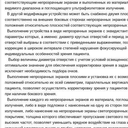
соответствующим непрозрачным экранам и выполненных из материал
видимого диапазона и поглощающего ультрафиолетовое излучение.
В другой модификации устройство может быть снабжено двумя плос
соответственно на внешних боковых сторонах непрозрачных экранов 
положения относительно плоскостей соответствующих непрозрачных 
Выполнение устройства в виде непрозрачных экранов с эквидистант
параметры которых, а именно: диаметр круглых отверстий и период 
отверстий выбраны в соответствии с приведенными выражениями, п
коррекцию в широком интервале степеней нарушения фокусирующей 
индивидуальных особенностей зрения пациента.
Выбор величины диаметра отверстия с учетом условий освещенност
оптимальное значение для обеспечения корректировки зрения в зада
исключает необходимость подбора очков.
Выполнение непрозрачных экранов плоскими и установка их с возм
положений относительно их осей симметрии, параллельных вертикал
пациента, позволяет осуществлять корректировку зрения у пациентов
при наличии бокового зрения.
Выполнение каждого из непрозрачных экранов из материала, погло
излучения, либо в виде подложки с нанесенным на одну из сторон по
излучения, либо нанесение на непрозрачные экраны светопрозрачны
покрытием, толщина которого обеспечивает пропускание светового по
высоких частот, позволяет уменьшить вредное воздействие на глаза 