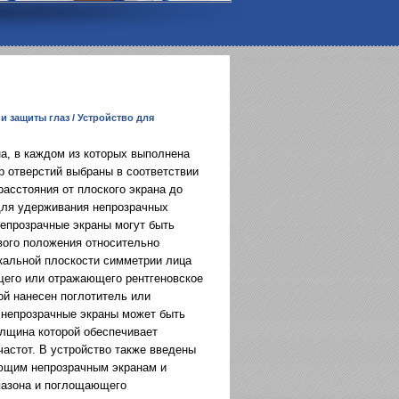
и защиты глаз
/ Устройство для
а, в каждом из которых выполнена
р отверстий выбраны в соответствии
асстояния от плоского экрана до
 для удерживания непрозрачных
Непрозрачные экраны могут быть
вого положения относительно
кальной плоскости симметрии лица
щего или отражающего рентгеновское
ой нанесен поглотитель или
а непрозрачные экраны может быть
лщина которой обеспечивает
частот. В устройство также введены
ующим непрозрачным экранам и
пазона и поглощающего