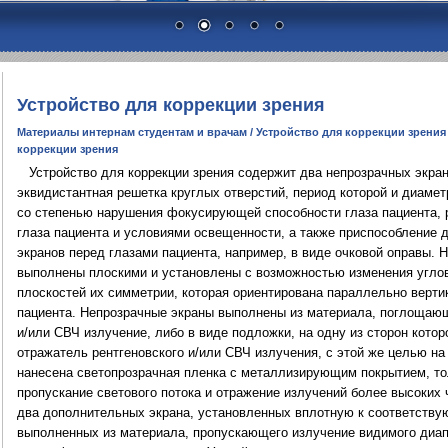
Устройство для коррекции зрения
Материалы интернам студентам и врачам
/
Устройство для коррекции зрения 
коррекции зрения
Устройство для коррекции зрения содержит два непрозрачных экран
эквидистантная решетка круглых отверстий, период которой и диамет
со степенью нарушения фокусирующей способности глаза пациента, р
глаза пациента и условиями освещенности, а также приспособление
экранов перед глазами пациента, например, в виде очковой оправы. 
выполнены плоскими и установлены с возможностью изменения угло
плоскостей их симметрии, которая ориентирована параллельно верти
пациента. Непрозрачные экраны выполнены из материала, поглощаю
и/или СВЧ излучение, либо в виде подложки, на одну из сторон котор
отражатель рентгеновского и/или СВЧ излучения, с этой же целью н
нанесена светопрозрачная пленка с металлизирующим покрытием, то
пропускание светового потока и отражение излучений более высоких 
два дополнительных экрана, установленных вплотную к соответств
выполненных из материала, пропускающего излучение видимого диа