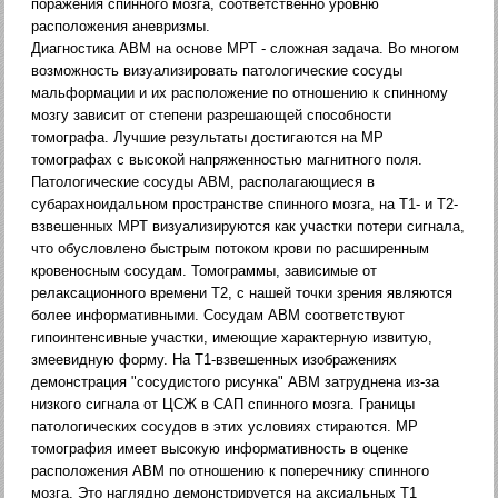
поражения спинного мозга, соответственно уровню
расположения аневризмы.
Диагностика АВМ на основе МРТ - сложная задача. Во многом
возможность визуализировать патологические сосуды
мальформации и их расположение по отношению к спинному
мозгу зависит от степени разрешающей способности
томографа. Лучшие результаты достигаются на МР
томографах с высокой напряженностью магнитного поля.
Патологические сосуды АВМ, располагающиеся в
субарахноидальном пространстве спинного мозга, на Т1- и Т2-
взвешенных МРТ визуализируются как участки потери сигнала,
что обусловлено быстрым потоком крови по расширенным
кровеносным сосудам. Томограммы, зависимые от
релаксационного времени Т2, с нашей точки зрения являются
более информативными. Сосудам АВМ соответствуют
гипоинтенсивные участки, имеющие характерную извитую,
змеевидную форму. На Т1-взвешенных изображениях
демонстрация "сосудистого рисунка" АВМ затруднена из-за
низкого сигнала от ЦСЖ в САП спинного мозга. Границы
патологических сосудов в этих условиях стираются. МР
томография имеет высокую информативность в оценке
расположения АВМ по отношению к поперечнику спинного
мозга. Это наглядно демонстрируется на аксиальных Т1