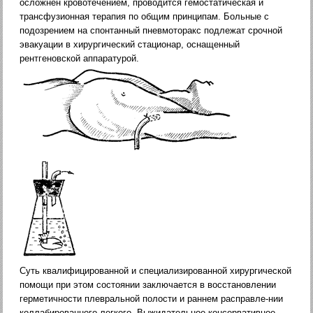
осложнен кровотечением, проводится гемостатическая и
трансфузионная терапия по общим принципам. Больные с
подозрением на спонтанный пневмоторакс подлежат срочной
эвакуации в хирургический ста­ционар, оснащенный
рентгеновской аппаратурой.
Суть квалифицированной и специализированной хирургиче­ской
помощи при этом состоянии заключается в восстановле­нии
герметичности плевральной полости и раннем расправле-нии
коллабированного легкого. Выжидательное консерватив­ное