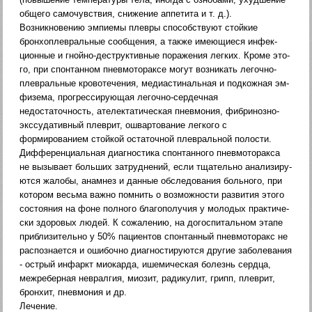
общего самочувствия, снижение аппетита и т. д.).
Возникновению эмпиемы плевры способствуют стой­кие
бронхоплевральные сообщения, а также имеющиеся инфек­
ционные и гнойно-деструктивные поражения легких. Кроме это­
го, при спонтанном пневмотораксе могут возникать легочно-
плевральные кровотечения, медиастинальная и подкожная эм­
физема, прогрессирующая легочно-сердечная
недостаточность, ателектатическая пневмония, фибринозно-
экссудативный плев­рит, ошвартование легкого с
формированием стойкой остаточ­ной плевральной полости.
Дифференциальная диагностика спонтанного пневмоторакса
не вызывает больших затруднений, если тщательно анализиру­
ются жалобы, анамнез и данные обследования больного, при
котором весьма важно помнить о возможности развития этого
состояния на фоне полного благополучия у молодых практиче­
ски здоровых людей. К сожалению, на догоспитальном этапе
приблизительно у 50% пациентов спонтанный пневмоторакс не
распознается и ошибочно диагностируются другие заболевания
- острый инфаркт миокарда, ишемическая болезнь сердца,
межреберная невралгия, миозит, радикулит, грипп, плеврит,
бронхит, пневмония и др.
Лечение.