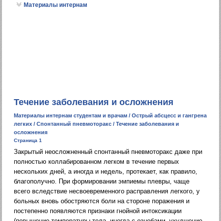
Материалы интернам
Течение заболевания и осложнения
Материалы интернам студентам и врачам
/
Острый абсцесс и гангрена
легких
/
Спонтанный пневмоторакс
/ Течение заболевания и
осложнения
Страница 1
Закрытый неосложнен­ный спонтанный пневмоторакс даже при
полностью коллабированном легком в течение первых
нескольких дней, а иногда и недель, протекает, как правило,
благополучно. При формиро­вании эмпиемы плевры, чаще
всего вследствие несвоевремен­ного расправления легкого, у
больных вновь обостряются боли на стороне поражения и
постепенно появляются признаки гной­ной интоксикации
(повышение температуры тела, иногда с озно­бами, ухудшение