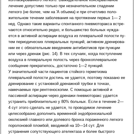
лечение допустимо только при незначительном спадении
легкого (не более, чем на 'А объема) и при отчетливо поло­
жительном течении заболевания на протяжении первых 1— 2
нед. Однако такие варианты спонтанного пневмоторакса встре­
чаются относительно редко, и большинство больных нужда­
ется в активной аспирации воздуха из плевральной полости пу­
тем периодических плевральных пункций, активном дренирова­
нии ее с обязательным введением антибиотиков при пункции
или через дренаж (рис. 14). В тех случаях, когда поступление
воздуха в плевральную полость через бронхоплевральное
сооб­щение прекратилось, достаточно 1—2 пункций.
У значительной части пациентов стойкого герметизма
плевральной полости достичь не удается, поэтому показано ее
дренирование с установкой дренажной трубки в точках,
намечае­мых при рентгеноскопии. С помощью активной и
пассивной аспирации через дренажи пневмоторакс удается
устранить при­близительно у 80% больных. Если в течение 2—
4 сут этого сделать не удается, то проводимое лечение
целесообразно до­полнить временной эндобронхиальной
окклюзией главного или долевого бронха пораженного легкого
поролоновой пломбой, вводимой на 10—14 сут. Для
устранения сопутствующего ате­лектаза и более быстрого