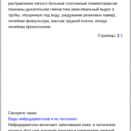
расправления легкого больным спон­танным пневмотораксом
показаны дыхательная гимнастика (максимальный выдох в
трубку, опущенную под воду, разду­вание резиновых камер),
лечебная физкультура, массаж груд­ной клетки, иногда
лечебная бронхоскопия.
Страницы:
1
2
Смотрите также
Виды нейродерматозов и их патогенез
Нейродерматозы включают заболевания кожи, в патогенезе
которых большое значение придается изменениям нервной