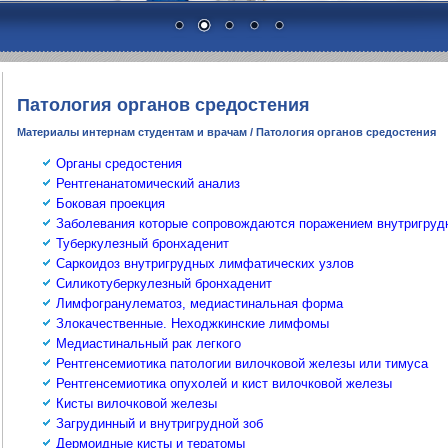
Патология органов средостения
Материалы интернам студентам и врачам
/ Патология органов средостения
Органы средостения
Рентгенанатомический анализ
Боковая проекция
Заболевания которые сопровождаются поражением внутригруд
Туберкулезный бронхаденит
Саркоидоз внутригрудных лимфатических узлов
Силикотуберкулезный бронхаденит
Лимфогранулематоз, медиастинальная форма
Злокачественные. Неходжкинские лимфомы
Медиастинальный рак легкого
Рентгенсемиотика патологии вилочковой железы или тимуса
Рентгенсемиотика опухолей и кист вилочковой железы
Кисты вилочковой железы
Загрудинный и внутригрудной зоб
Дермоидные кисты и тератомы